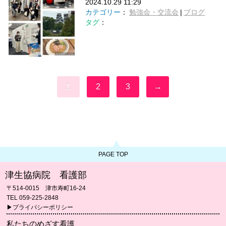
2024.10.29 11:29
カテゴリー
：
勉強会・交流会
|
ブログ
タグ
：
1
2
3
→
PAGE TOP
津生協病院 看護部
〒514-0015 津市寿町16-24
TEL 059-225-2848
▶プライバシーポリシー
私たちのめざす看護