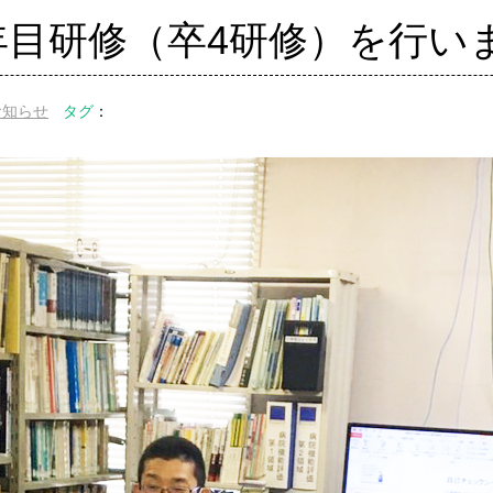
年目研修（卒4研修）を行い
お知らせ
タグ
：